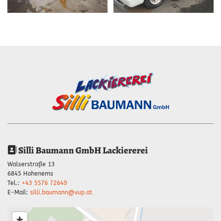
Silli Baumann GmbH Lackiererei

Walserstraße 13
6845 Hohenems
Tel.:
+43 5576 72649
E-Mail:
silli.baumann@vup.at